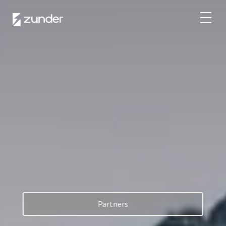
ES
Usuario VE
App de Zunder
¿Cómo cargar?
Tarifas
Partners
Flotas
Grandes cuentas
Administraciones
Partners
Renting
Acuerdos