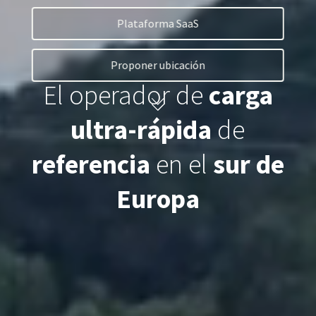
Plataforma SaaS
Plataforma SaaS
Proponer ubicación
El operador de
carga
Plataforma SaaS
Beneficios
ultra-rápida
de
Para quién
referencia
en el
sur de
Europa
Buscamos ubicaciones
¿Qué buscamos?
¿Qué ofrecemos?
Proponer ubicación